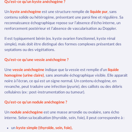
Qu’est-ce qu’un kyste anéchogène ?
Un
kyste anéchogène
est une structure remplie de
liquide pur
, sans
contenu solide ou hétérogène, présentant une paroi fine et régulière. Sa
reconnaissance échographique repose sur l’absence d’écho interne, un
renforcement postérieur et l’absence de vascularisation au Doppler.
Il est typiquement bénin (ex. kyste ovarien fonctionnel, kyste rénal
simple), mais doit être distingué des formes complexes présentant des
septations ou des végétations.
Qu’est-ce qu’une vessie anéchogène ?
Une
vessie anéchogène
indique que la vessie est remplie d’un
liquide
homogène (urine claire)
, sans anomalie échographique visible. Elle apparaît
noire à l’écran, ce qui est un signe normal. Un contenu échogène, en
revanche, peut traduire une infection (pyurie), des caillots ou des débris
cellulaires (ex : post-instrumentation ou tumeur).
Qu’est-ce qu’un nodule anéchogène ?
Un
nodule anéchogène
est une masse arrondie ou ovalaire, sans écho
interne. Selon sa localisation (thyroïde, sein, foie), il peut correspondre à :
un
kyste simple (thyroïde, sein, foie),