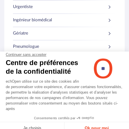
Urgentiste
Ingénieur biomédical
Gériatre
Pneumologue
Médecine interne
Autres spécialités
© echOpen. Tous droits réservés.
Mentions légales
CGU
CGV
Découvrez l'échographe portable n°1 chez les médecins français
Politique de confidentialité
En savoir plus →
Mentions règlementaires
✕