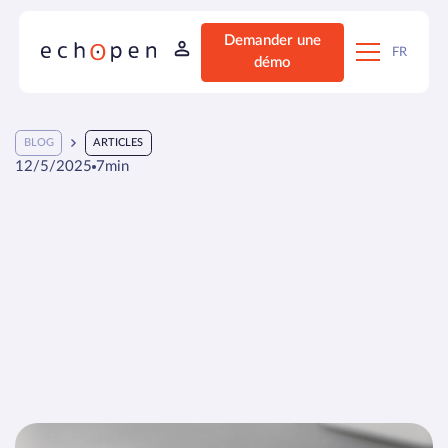
Demander une
FR
démo
BLOG
ARTICLES
12/5/2025
7
min