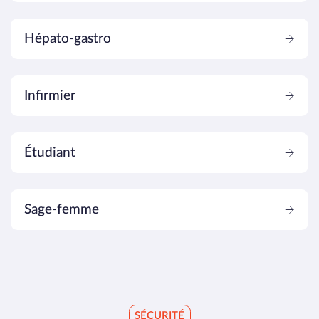
Hépato-gastro
Position du fœtus
Infirmier
Protocole FAST
Étudiant
Protocoles e-FAST
Rétention urinaire / globe vésical
Sage-femme
Stéatose hépatique
SÉCURITÉ
Thromboses veineuse