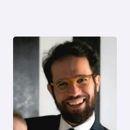
Chirurgien hépatobiliaire, le Dr Pio Corleone
utilise la sonde echOpen pour répondre à des
questions ciblées au lit du patient.
Dr Pio Corleone
CHIRURGIEN HÉPATOBILIAIRE
Tous nos retours d'expérience