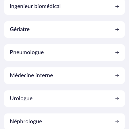
Ingénieur biomédical
Hypertrophie prostatique
Gériatre
Insuffisance rénale
Pneumologue
Kyste du cholédoque
Médecine interne
Kystes rénaux
Urologue
Localisation placentaire
Néphrologue
Nombre de fœtus