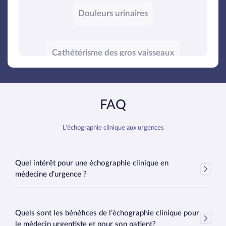
Douleurs urinaires
Cathétérisme des gros vaisseaux
Cholécystite
FAQ
Colique néphrétique
L'échographie clinique aux urgences
Épanchement pleural
Quel intérêt pour une échographie clinique en
médecine d’urgence ?
L’échographie clinique en médecine d’urgence (ECMU) permet de
Insuffisance cardiaque
répondre rapide et efficacement à des questions cliniques simples,
comme prolongement de l’examen clinique classique.
Quels sont les bénéfices de l’échographie clinique pour
le médecin urgentiste et pour son patient?