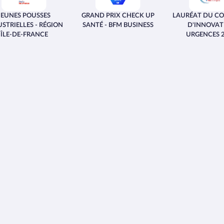
S POUSSES
GRAND PRIX CHECK UP
LAURÉAT DU CONCOU
TVP
LLES - RÉGION
SANTÉ - BFM BUSINESS
D'INNOVATION
E-FRANCE
URGENCES 2024
Calculs biliaires
Calculs rénaux
Cholescystite lithiasique
Cirrhose
Dilatation des voies biliaires intra
hépatiques