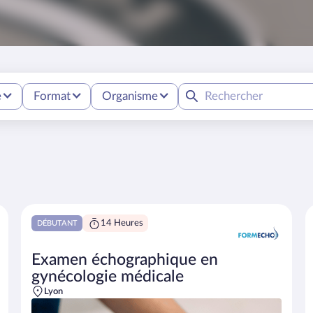
e
Format
Organisme
14 Heures
DÉBUTANT
Examen échographique en
gynécologie médicale
Lyon