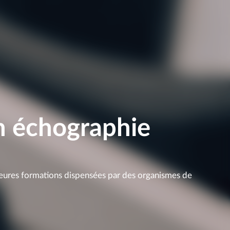
n échographie
lleures formations dispensées par des organismes de