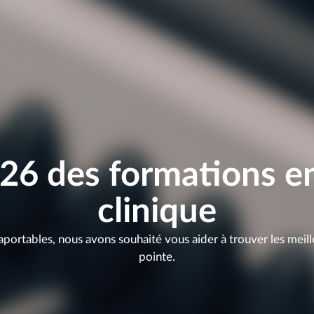
026 des formations e
clinique
raportables, nous avons souhaité vous aider à trouver les mei
pointe.