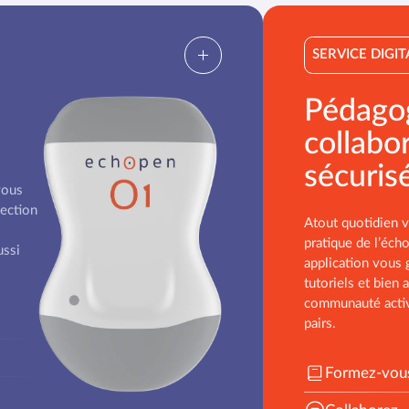
SERVICE DIGIT
Pédago
collabor
sécuris
vous
pection
Atout quotidien v
pratique de l’écho
ussi
application vous 
tutoriels et bien
communauté activ
pairs.
Formez-vou