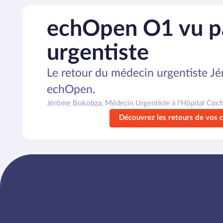
echOpen O1 vu p
urgentiste
Le retour du médecin urgentiste J
echOpen.
Jérôme Bokobza, Médecin Urgentiste à l'Hôpital Coch
Découvrez les retours de vos 