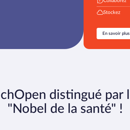
Collaborez
Stockez
En savoir plus
chOpen distingué par 
"Nobel de la santé" !