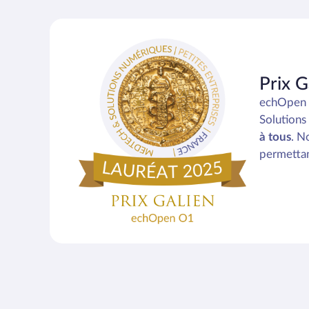
Prix 
echOpen s
Solutions
à tous
. N
permettant