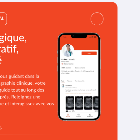
AL
gique,
atif,
é
ous guidant dans la
graphie clinique, votre
guide tout au long des
 après. Rejoignez une
e et interagissez avec vos
s