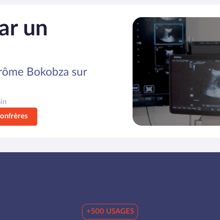
ar un
érôme Bokobza sur
in
confrères
+500 USAGES