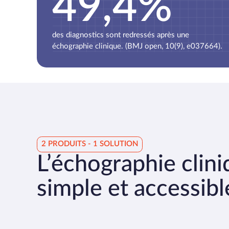
49,4%
des diagnostics sont redressés après une
échographie clinique. (BMJ open, 10(9), e037664).
2 PRODUITS - 1 SOLUTION
L’échographie clin
simple et accessibl