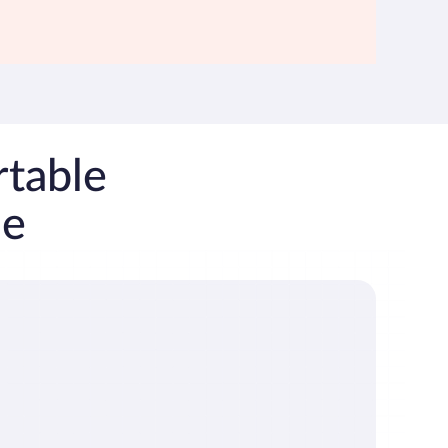
rtable
le