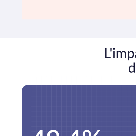
L'imp
d