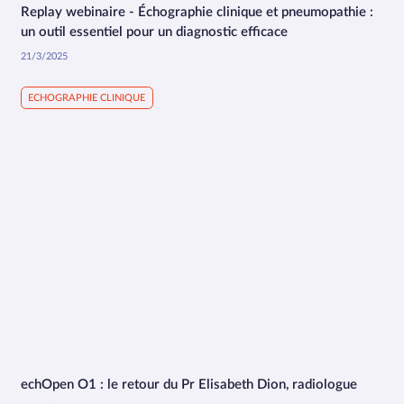
Replay webinaire - Échographie clinique et pneumopathie :
59:02
un outil essentiel pour un diagnostic efficace
21/3/2025
ECHOGRAPHIE CLINIQUE
echOpen O1 : le retour du Pr Elisabeth Dion, radiologue
2:24