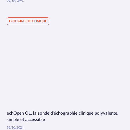
29/10/2024
ECHOGRAPHIE CLINIQUE
echOpen O1, la sonde d'échographie clinique polyvalente,
1:07
simple et accessible
16/10/2024