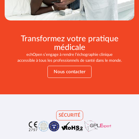
Transformez votre pratique
médicale
echOpen s’engage à rendre l’échographie clinique
accessible à tous les professionnels de santé dans le monde.
Nous contacter
SÉCURITÉ