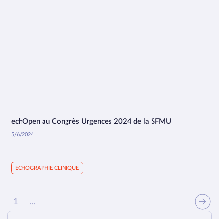
echOpen au Congrès Urgences 2024 de la SFMU
15:11
5/6/2024
ECHOGRAPHIE CLINIQUE
1
...