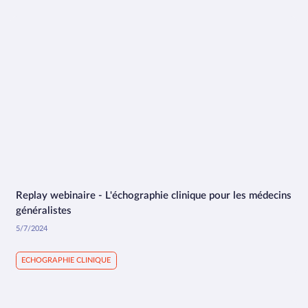
Replay webinaire - L'échographie clinique pour les médecins
1:03:27
généralistes
5/7/2024
ECHOGRAPHIE CLINIQUE