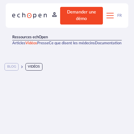
Demander une
FR
démo
Ressources echOpen
Articles
Vidéos
Presse
Ce que disent les médecins
Documentation
BLOG
VIDÉOS