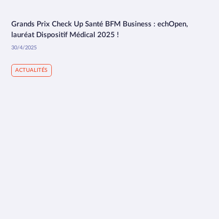
Grands Prix Check Up Santé BFM Business : echOpen,
5:12
lauréat Dispositif Médical 2025 !
30/4/2025
ACTUALITÉS