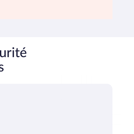
urité
s