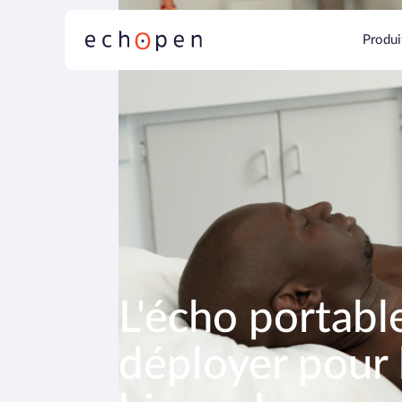
Produi
L'écho portabl
déployer pour 