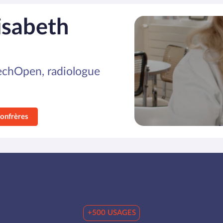
isabeth
 echOpen, radiologue
confrères
+500 USAGES