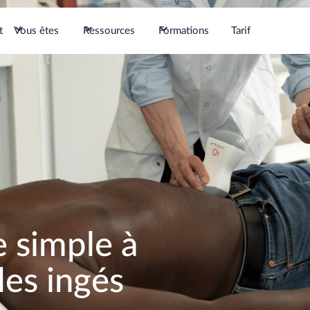
t
Vous êtes
Ressources
Formations
Tarif
e simple à
les ingés