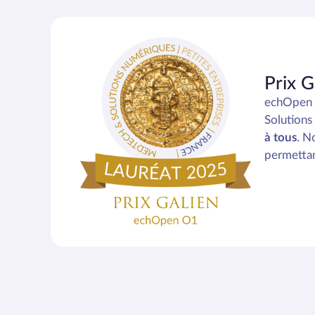
Prix 
echOpen s
Solutions
à tous
. N
permettant