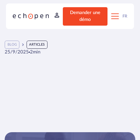
Demander une
FR
démo
BLOG
ARTICLES
25/9/2025
2
min