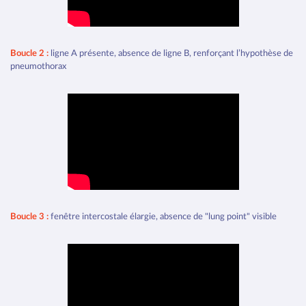
Boucle 2 :
ligne A présente, absence de ligne B, renforçant l’hypothèse de
pneumothorax
Boucle 3 :
fenêtre intercostale élargie, absence de "lung point" visible