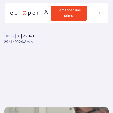
Demander une
FR
démo
BLOG
ARTICLES
29/1/2026
3
min