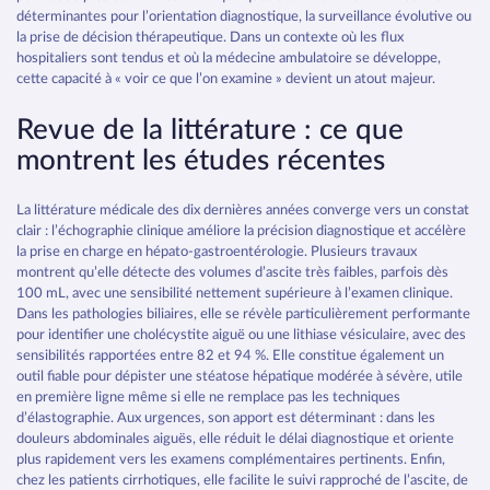
déterminantes pour l’orientation diagnostique, la surveillance évolutive ou
la prise de décision thérapeutique. Dans un contexte où les flux
hospitaliers sont tendus et où la médecine ambulatoire se développe,
cette capacité à « voir ce que l’on examine » devient un atout majeur.
Revue de la littérature : ce que
montrent les études récentes
La littérature médicale des dix dernières années converge vers un constat
clair : l’échographie clinique améliore la précision diagnostique et accélère
la prise en charge en hépato‑gastroentérologie. Plusieurs travaux
montrent qu’elle détecte des volumes d’ascite très faibles, parfois dès
100 mL, avec une sensibilité nettement supérieure à l’examen clinique.
Dans les pathologies biliaires, elle se révèle particulièrement performante
pour identifier une cholécystite aiguë ou une lithiase vésiculaire, avec des
sensibilités rapportées entre 82 et 94 %. Elle constitue également un
outil fiable pour dépister une stéatose hépatique modérée à sévère, utile
en première ligne même si elle ne remplace pas les techniques
d’élastographie. Aux urgences, son apport est déterminant : dans les
douleurs abdominales aiguës, elle réduit le délai diagnostique et oriente
plus rapidement vers les examens complémentaires pertinents. Enfin,
chez les patients cirrhotiques, elle facilite le suivi rapproché de l’ascite, de