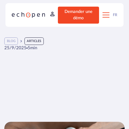
Demander une
FR
démo
BLOG
ARTICLES
25/9/2025
5
min