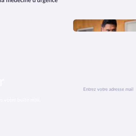
 la médecine d'urgence
r
ns votre boîte mail.