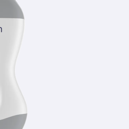
ité d’évaluation
ise à jour qui
d’exploration
ensée avec un objectif clair : rendre l’échographie plus
s de santé. La version 2.40 s’inscrit pleinement dans cette
l’analyse, la pédagogie et la continuité de vos
uation des