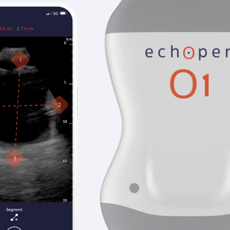
DOCUMENTATION
Nouvelle fonctionnal
des distances : une m
change l’expérience 
échographique
Chez echOpen, chaque nouvelle version de l’application mobile est p
accessible, plus fluide et plus intuitive pour tous les professionnel
démarche, en introduisant trois évolutions majeures qui améliorent 
consultations.
Un nouvel outil d’éval