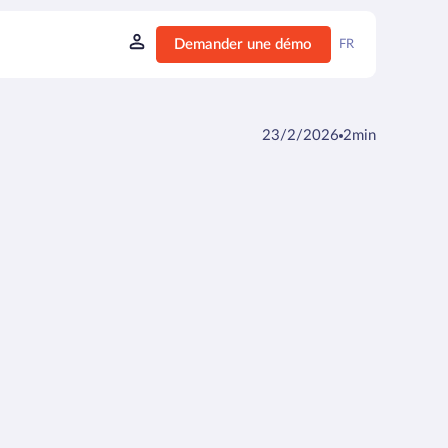
Demander une démo
FR
23/2/2026
2
min