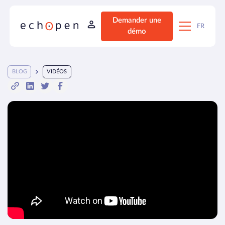
Demander une
FR
démo
BLOG
VIDÉOS